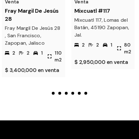
Venta
Venta
Mixcuatl #117
Urbi Rio Santa Maria
Mixcuatl 117, Lomas del
Calle Río Sta. María
Batán, 45190 Zapopan,
1495, Coyula, 45410
Jal.
Coyula, Jal.
2
2
1
80
3
1½
2
79
m2
m2
$ 2,950,000 en venta
$ 1,780,000 en venta
1
2
3
4
5
6